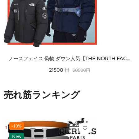
ノースフェイス 偽物 ダウン人気【THE NORTH FACE】M'S 7 SUMMIT HIM...
21500
円
30500
円
売れ筋ランキング
-10%
New