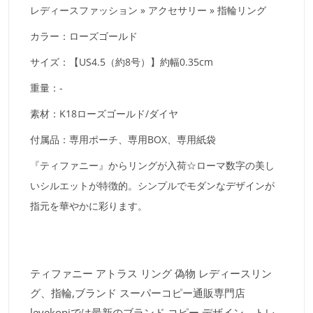
レディースファッション » アクセサリー » 指輪リング
カラー：ローズゴールド
サイズ：【US4.5（約8号）】約幅0.35cm
重量：-
素材：K18ローズゴールド/ダイヤ
付属品：専用ポーチ、専用BOX、専用紙袋
『ティファニー』からリングが入荷☆ローマ数字の美し
いシルエットが特徴的。シンプルでモダンなデザインが
指元を華やかに彩ります。
ティファニー アトラス リング 偽物 レディースリン
グ、指輪,ブランド スーパーコピー通販専門店
levekopiでは最新のブランド コピー デザイン、トレ