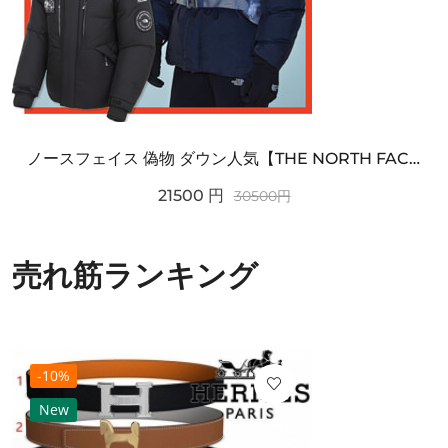
ノースフェイス 偽物 ダウン人気【THE NORTH FACE】M'S 7 SUMMIT HIM...
21500
円
30500
円
売れ筋ランキング
-10%
New