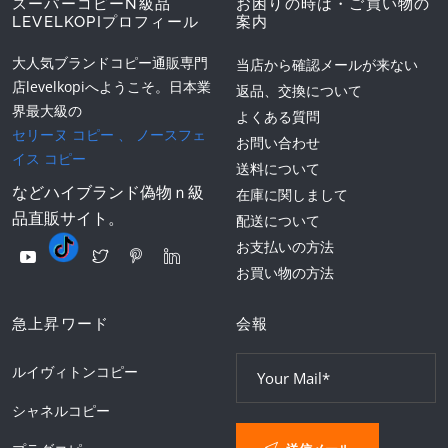
スーパーコピーN級品
お困りの時は・ご買い物の
LEVELKOPIプロフィール
案内
大人気ブランドコピー通販専門
当店から確認メールが来ない
店levelkopiへようこそ。日本業
返品、交換について
界最大級の
よくある質問
セリーヌ コピー
、
ノースフェ
お問い合わせ
イス コピー
送料について
などハイブランド偽物ｎ級
在庫に関しまして
品直販サイト。
配送について
お支払いの方法
お買い物の方法
急上昇ワード
会報
ルイヴィトンコピー
シャネルコピー