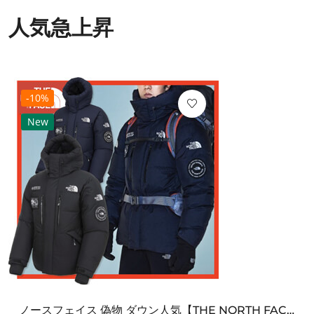
人気急上昇
-10%
New
ノースフェイス 偽物 ダウン人気【THE NORTH FACE】M'S 7 SUMMIT HIM...