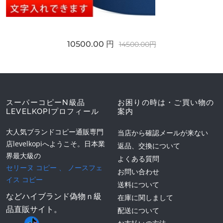
10500.00 円
14500.00円
スーパーコピーN級品
お困りの時は・ご買い物の
LEVELKOPIプロフィール
案内
大人気ブランドコピー通販専門
当店から確認メールが来ない
店levelkopiへようこそ。日本業
返品、交換について
界最大級の
よくある質問
セリーヌ コピー
、
ノースフェ
お問い合わせ
イス コピー
送料について
などハイブランド偽物ｎ級
在庫に関しまして
品直販サイト。
配送について