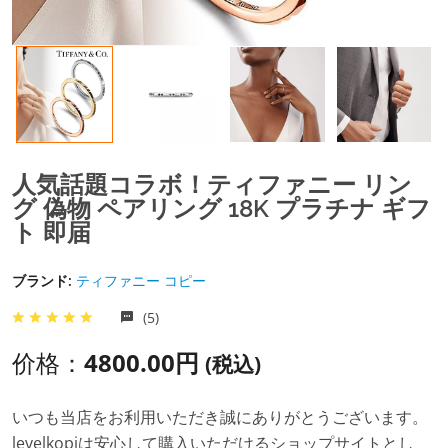
人気話題コラボ！ティファニー リン
グ 偽物 ペアリング 18K プラチナ ギフ
ト 即届
ブランド:
ティファニー コピー
(5)
价格：
4800.00円
(税込)
いつも当店をお利用いただき誠にありがとうございます。
levelkopiは安心して購入いただけるショップサイトとし