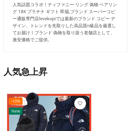
人気話題コラボ！ティファニー リング 偽物 ペアリン
グ 18K プラチナ ギフト 即届,ブランド スーパーコピ
ー通販専門店levekopiでは最新のブランド コピー デ
ザイン、トレンドを先取りした高品質n級品を厳選し
てお届け！ブランド 偽物を取り扱う老舗店として、
激安価格でご提供。
人気急上昇
-10%
New