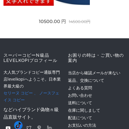
10500.00 円
14500.00円
スーパーコピーN級品
お困りの時は・ご買い物の
LEVELKOPIプロフィール
案内
大人気ブランドコピー通販専門
当店から確認メールが来ない
店levelkopiへようこそ。日本業
返品、交換について
界最大級の
よくある質問
セリーヌ コピー
、
ノースフェ
お問い合わせ
イス コピー
送料について
などハイブランド偽物ｎ級
在庫に関しまして
品直販サイト。
配送について
お支払いの方法