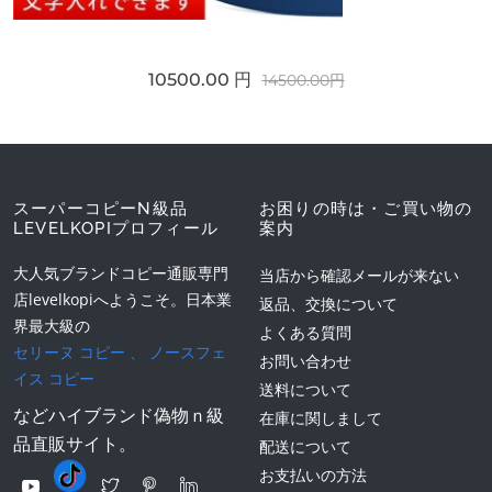
10500.00 円
14500.00円
スーパーコピーN級品
お困りの時は・ご買い物の
LEVELKOPIプロフィール
案内
大人気ブランドコピー通販専門
当店から確認メールが来ない
店levelkopiへようこそ。日本業
返品、交換について
界最大級の
よくある質問
セリーヌ コピー
、
ノースフェ
お問い合わせ
イス コピー
送料について
などハイブランド偽物ｎ級
在庫に関しまして
品直販サイト。
配送について
お支払いの方法