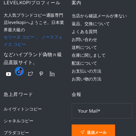
LEVELKOPIプロフィール
案内
大人気ブランドコピー通販専門
当店から確認メールが来ない
店levelkopiへようこそ。日本業
返品、交換について
界最大級の
よくある質問
セリーヌ コピー
、
ノースフェ
お問い合わせ
イス コピー
送料について
などハイブランド偽物ｎ級
在庫に関しまして
品直販サイト。
配送について
お支払いの方法
お買い物の方法
急上昇ワード
会報
ルイヴィトンコピー
シャネルコピー
送信メール
プラダコピー