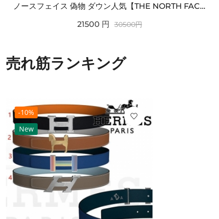
ノースフェイス 偽物 ダウン人気【THE NORTH FACE】M'S 7 SUMMIT HIM...
21500
円
30500
円
売れ筋ランキング
-10%
New