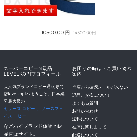
10500.00 円
14500.00円
スーパーコピーN級品
お困りの時は・ご買い物の
LEVELKOPIプロフィール
案内
大人気ブランドコピー通販専門
当店から確認メールが来ない
店levelkopiへようこそ。日本業
返品、交換について
界最大級の
よくある質問
セリーヌ コピー
、
ノースフェ
お問い合わせ
イス コピー
送料について
などハイブランド偽物ｎ級
在庫に関しまして
品直販サイト。
配送について