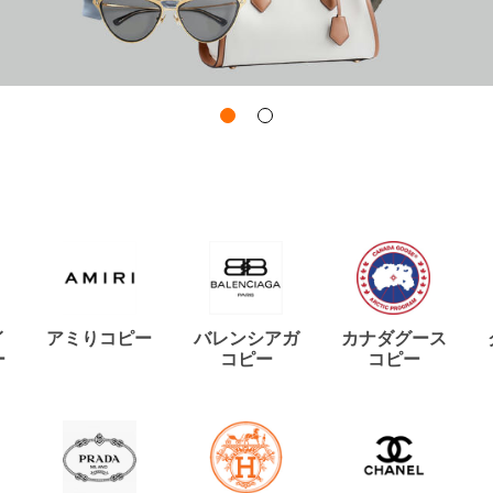
イ
アミりコピー
バレンシアガ
カナダグース
ー
コピー
コピー