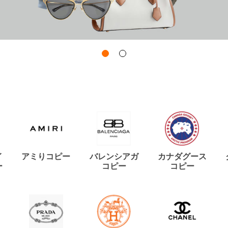
イ
アミりコピー
バレンシアガ
カナダグース
ー
コピー
コピー