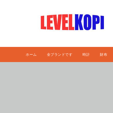
ホーム
全ブランドです
時計
財布