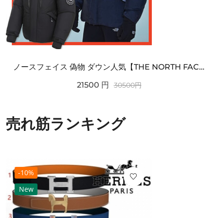
ノースフェイス 偽物 ダウン人気【THE NORTH FACE】M'S 7 SUMMIT HIM...
21500
円
30500
円
売れ筋ランキング
-10%
New