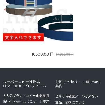
10500.00 円
14500.00円
スーパーコピーN級品
お困りの時は・ご買い物の
LEVELKOPIプロフィール
案内
大人気ブランドコピー通販専門
当店から確認メールが来ない
店levelkopiへようこそ。日本業
返品、交換について