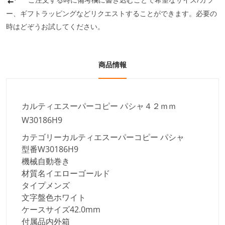
ー、ギフトラッピングなどリクエストすることができます。必要の
時はどぞうお試してください。
商品情報
カルティエスーパーコピー パシャ４２ｍｍ
W30186H9
カテゴリー
カルティエスーパーコピー パシャ
型番
W30186H9
機械
自動巻き
材質名
イエローゴールド
タイプ
メンズ
文字盤色
ホワイト
ケースサイズ
42.0mm
付属品
内外箱