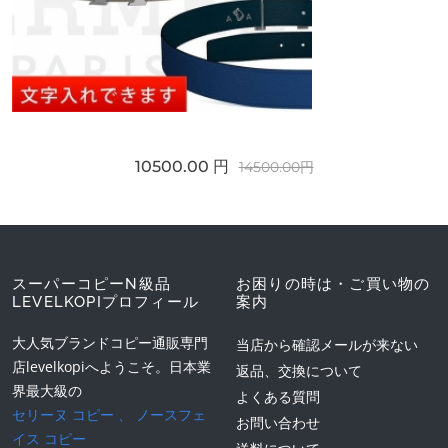
10500.00 円
14500.00円
スーパーコピーN級品
お困りの時は・ご買い物の
LEVELKOPIプロフィール
案内
大人気ブランドコピー通販専門
当店から確認メールが来ない
店levelkopiへようこそ。日本業
返品、交換について
界最大級の
よくある質問
セリーヌ コピー
、
ノースフェ
お問い合わせ
イス コピー