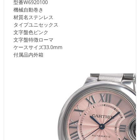
型番
W6920100
機械
自動巻き
材質名
ステンレス
タイプ
ユニセックス
文字盤色
ピンク
文字盤特徴
ローマ
ケースサイズ
33.0mm
付属品
内外箱