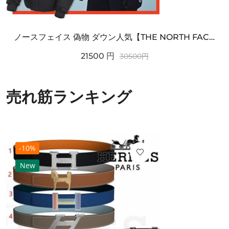
ノースフェイス 偽物 ダウン人気【THE NORTH FACE】M'S 7 SUMMIT HIM...
21500
円
30500
円
売れ筋ランキング
-10%
New