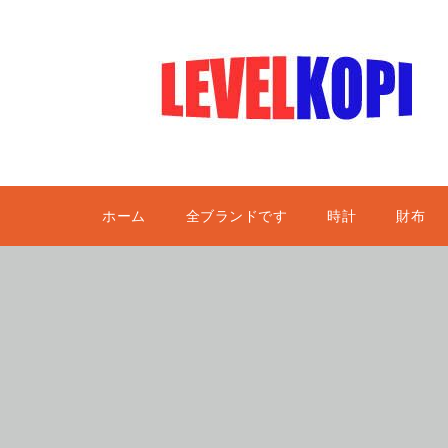
ホーム
全ブランドです
時計
財布