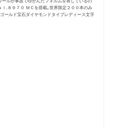
ワールが事故でゆがんだフォルムを表しているの
ｌ.８９７０ ＭＣを搭載｡世界限定２００本のみ
ゴールド宝石
ダイヤモンドタイプ
レディース文字