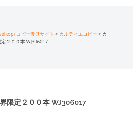
lkopi コピー優良サイト
>
カルティエコピー
> カ
２００本 WJ306017
限定２００本 WJ306017