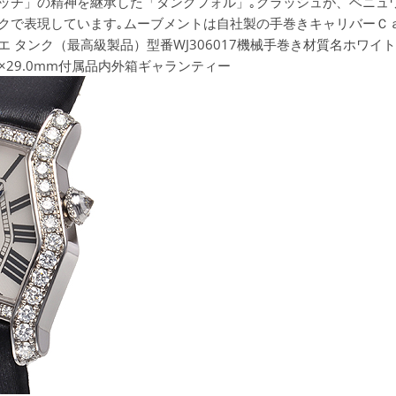
ッチ」の精神を継承した「タンクフォル」｡クラッシュが、ベニュ
クで表現しています｡ムーブメントは自社製の手巻きキャリバーＣａ
エ タンク（最高級製品）型番
WJ306017機械
手巻き材質名
ホワイト
0×29.0mm付属品
内外箱ギャランティー