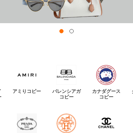
イ
アミりコピー
バレンシアガ
カナダグース
ー
コピー
コピー