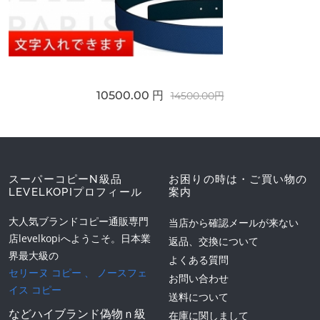
10500.00 円
14500.00円
スーパーコピーN級品
お困りの時は・ご買い物の
LEVELKOPIプロフィール
案内
大人気ブランドコピー通販専門
当店から確認メールが来ない
店levelkopiへようこそ。日本業
返品、交換について
界最大級の
よくある質問
セリーヌ コピー
、
ノースフェ
お問い合わせ
イス コピー
送料について
などハイブランド偽物ｎ級
在庫に関しまして