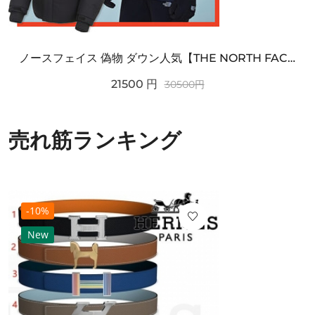
ノースフェイス 偽物 ダウン人気【THE NORTH FACE】M'S 7 SUMMIT HIM...
21500
円
30500
円
売れ筋ランキング
-10%
New