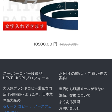
10500.00 円
14500.00円
スーパーコピーN級品
お困りの時は・ご買い物の
LEVELKOPIプロフィール
案内
大人気ブランドコピー通販専門
当店から確認メールが来ない
店levelkopiへようこそ。日本業
返品、交換について
界最大級の
よくある質問
セリーヌ コピー
、
ノースフェ
お問い合わせ