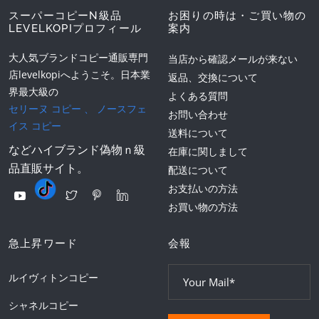
スーパーコピーN級品
お困りの時は・ご買い物の
LEVELKOPIプロフィール
案内
大人気ブランドコピー通販専門
当店から確認メールが来ない
店levelkopiへようこそ。日本業
返品、交換について
界最大級の
よくある質問
セリーヌ コピー
、
ノースフェ
お問い合わせ
イス コピー
送料について
などハイブランド偽物ｎ級
在庫に関しまして
品直販サイト。
配送について
お支払いの方法
お買い物の方法
急上昇ワード
会報
ルイヴィトンコピー
シャネルコピー