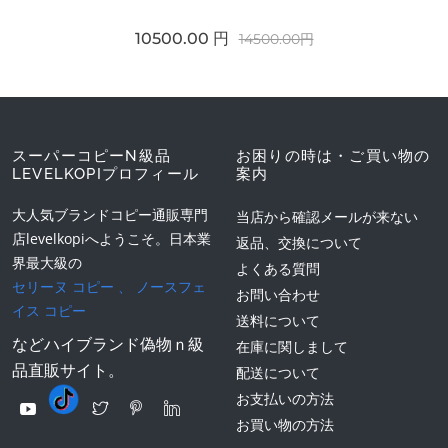
10500.00 円
14500.00円
スーパーコピーN級品
お困りの時は・ご買い物の
LEVELKOPIプロフィール
案内
大人気ブランドコピー通販専門
当店から確認メールが来ない
店levelkopiへようこそ。日本業
返品、交換について
界最大級の
よくある質問
セリーヌ コピー
、
ノースフェ
お問い合わせ
イス コピー
送料について
などハイブランド偽物ｎ級
在庫に関しまして
品直販サイト。
配送について
お支払いの方法
お買い物の方法