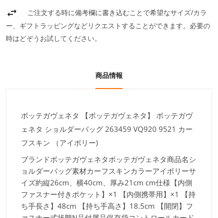
ご注文する時に備考欄に書き込むことで希望なサイズ/カラ
ー、ギフトラッピングなどリクエストすることができます。必要の
時はどぞうお試してください。
商品情報
ボッテガヴェネタ 【ボッテガヴェネタ】 ボッテガヴ
ェネタ ショルダーバッグ 263459 VQ920 9521 カー
フスキン （アイボリー)
ブランド
ボッテガヴェネタボッテガヴェネタ商品名
シ
ョルダーバッグ素材
カーフスキンカラー
アイボリーサ
イズ
約縦26cm、横40cm、厚み21cm cm仕様
【内側
ファスナー付きポケット】×1 【内側携帯用】×1 【持
ち手長さ】48cm 【持ち手高さ】18.5cm 【開閉】フ
ァスナー式状態
N品付属品
保存袋コントロールカード