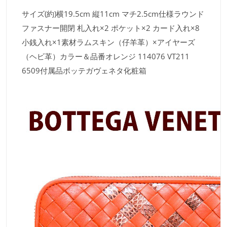
サイズ(約)横19.5cm 縦11cm マチ2.5cm仕様ラウンド
ファスナー開閉 札入れ×2 ポケット×2 カード入れ×8
小銭入れ×1素材ラムスキン（仔羊革）×アイヤーズ
（ヘビ革）カラー＆品番オレンジ 114076 VT211
6509付属品ボッテガヴェネタ化粧箱