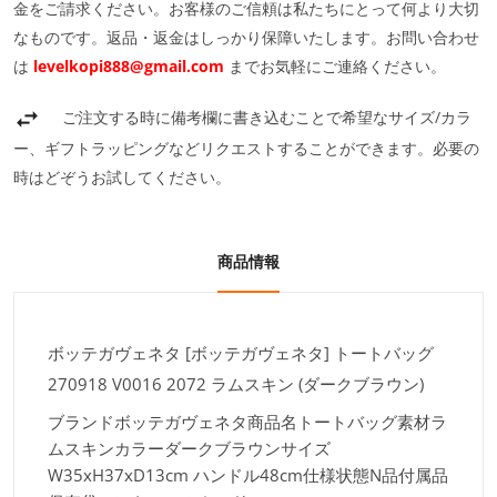
金をご請求ください。お客様のご信頼は私たちにとって何より大切
なものです。返品・返金はしっかり保障いたします。お問い合わせ
は
levelkopi888@gmail.com
までお気軽にご連絡ください。
ご注文する時に備考欄に書き込むことで希望なサイズ/カラ
ー、ギフトラッピングなどリクエストすることができます。必要の
時はどぞうお試してください。
商品情報
ボッテガヴェネタ [ボッテガヴェネタ] トートバッグ
270918 V0016 2072 ラムスキン (ダークブラウン)
ブランド
ボッテガヴェネタ商品名
トートバッグ素材
ラ
ムスキンカラー
ダークブラウンサイズ
W35xH37xD13cm ハンドル48cm仕様
状態
N品付属品