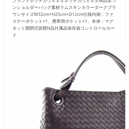
ブランド
ボッテガヴェネタボッテガヴェネタ商品名
ワ
ンショルダーバッグ素材
ラムスキンカラー
ダークブラ
ウンサイズ
W32cm×H25cm×D12cm仕様
内側：ファ
スナーポケット×1、携帯用ポケット×1、本体：マグ
ネット開閉式状態
N品付属品
保存袋コントロールカー
ド