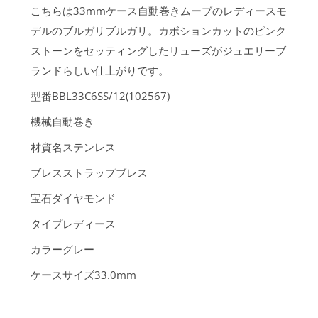
こちらは33mmケース自動巻きムーブのレディースモ
デルのブルガリブルガリ。カボションカットのピンク
ストーンをセッティングしたリューズがジュエリーブ
ランドらしい仕上がりです。
型番
BBL33C6SS/12(102567)
機械
自動巻き
材質名
ステンレス
ブレスストラップ
ブレス
宝石
ダイヤモンド
タイプ
レディース
カラー
グレー
ケースサイズ
33.0mm