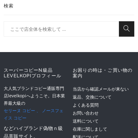
検索
スーパーコピーN級品
お困りの時は・ご買い物の
LEVELKOPIプロフィール
案内
大人気ブランドコピー通販専門
当店から確認メールが来ない
店levelkopiへようこそ。日本業
返品、交換について
界最大級の
よくある質問
セリーヌ コピー
、
ノースフェ
お問い合わせ
イス コピー
送料について
などハイブランド偽物ｎ級
在庫に関しまして
品直販サイト。
配送について