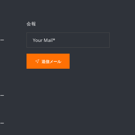
会報
ー
送信メール
ー
ー