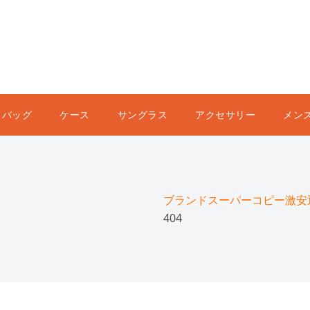
バッグ
ケース
サングラス
アクセサリー
メン
ブランドスーパーコピー激安通販
404