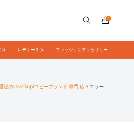
0
ズ服
レディース服
ファッションアクセサリー
のLevelkopiコピーブランド 専門 店
> エラー