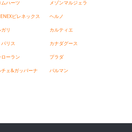
ロムハーツ
メゾンマルジェラ
RENEXピレネックス
ヘルノ
ルガリ
カルティエ
ミパリス
カナダグース
ンローラン
プラダ
ルチェ&ガッバーナ
バルマン