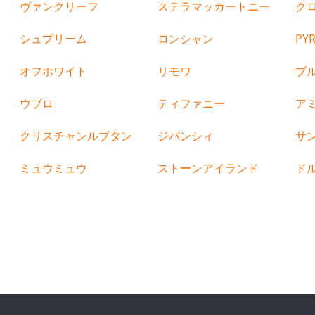
ヴァンクリーフ
ステラマッカートニー
ク
シュプリーム
ロンシャン
PY
オフホワイト
リモワ
ブ
ウブロ
ティファニー
ア
クリスチャンルブタン
ジバンシィ
サ
ミュウミュウ
ストーンアイランド
ド