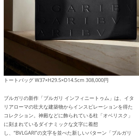
トートバッグ W37×H29.5×D14.5cm 308,000円
ブルガリの新作「ブルガリ インフィニートゥム」は、イタ
リアローマの壮大な建築物からインスピレーションを得た
コレクション。神殿などに飾られている柱「オベリスク」
に刻まれているダイナミックな文字に着想
し、“BVLGARI”の文字を並べた新しいパターン「ブルガリ