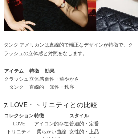
タンク アメリカンは直線的で端正なデザインが特徴で、ク
ラッシュの立体感と対照をなします。
アイテム
特徴
効果
クラッシュ
立体感
個性・華やかさ
タンク
直線的
知性・秩序
7. LOVE・トリニティとの比較
コレクション
特徴
スタイル
LOVE
アイコン的存在
普遍的・定番
トリニティ
柔らかい曲線
女性的・上品