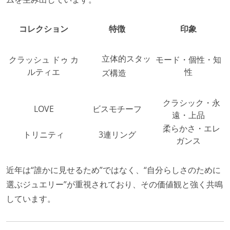
コレクション
特徴
印象
立体的スタッ
クラッシュ ドゥ カ
モード・個性・知
ルティエ
性
ズ構造
クラシック・永
LOVE
ビスモチーフ
遠・上品
柔らかさ・エレ
トリニティ
3連リング
ガンス
近年は“誰かに見せるため”ではなく、“自分らしさのために
選ぶジュエリー”が重視されており、その価値観と強く共鳴
しています。