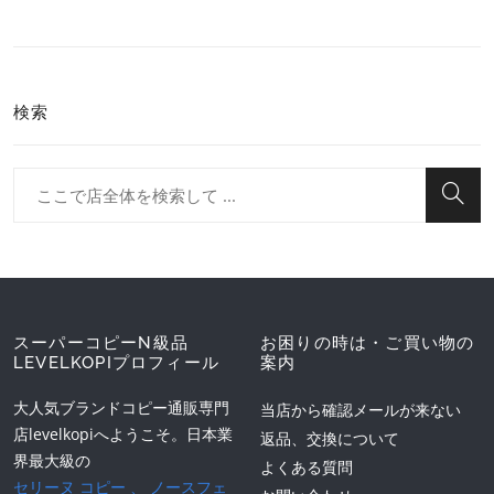
検索
スーパーコピーN級品
お困りの時は・ご買い物の
LEVELKOPIプロフィール
案内
大人気ブランドコピー通販専門
当店から確認メールが来ない
店levelkopiへようこそ。日本業
返品、交換について
界最大級の
よくある質問
セリーヌ コピー
、
ノースフェ