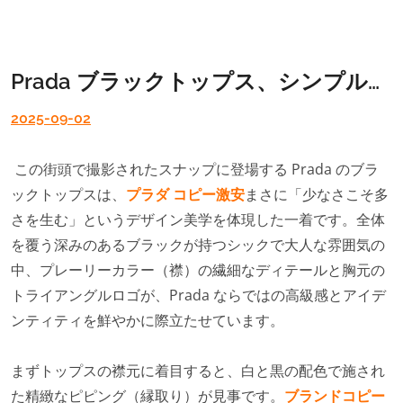
Prada ブラックトップス、シンプルながらも高級感漂う日常のスタイル
2025-09-02
この街頭で撮影されたスナップに登場する Prada のブラ
ックトップスは、
プラダ コピー激安
まさに「少なさこそ多
さを生む」というデザイン美学を体現した一着です。全体
を覆う深みのあるブラックが持つシックで大人な雰囲気の
中、プレーリーカラー（襟）の繊細なディテールと胸元の
トライアングルロゴが、Prada ならではの高級感とアイデ
ンティティを鮮やかに際立たせています。
まずトップスの襟元に着目すると、白と黒の配色で施され
た精緻なピピング（縁取り）が見事です。
ブランドコピー