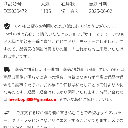
商品货号：
人気:
在庫状
更新日期:
ECS039472
1136
況：有り
2025-06-02
いつも当店をお利用いただき誠にありがとうございます。
levelkopiは安心して購入いただけるショップサイトとして、いつも
お客様の笑顔を一番の喜びと存じており、モットーにしました。で
すので、品質安心保証は何よりの第一！これからもご来店いただけ
れば幸いです。
商品ご到着日より一週間、商品が破損、汚損していた?または
商品は画像と明らかに違うの場合、お気になさらず当店に返品や返
金をご請求ください。お客様のご信頼は私たちにとって何より大切
なものです。返品・返金はしっかり保障いたします。お問い合わせ
は
levelkopi888@gmail.com
までお気軽にご連絡ください。
ご注文する時に備考欄に書き込むことで希望なサイズ/カラ
ー、ギフトラッピングなどリクエストすることができます。必要の
時はどぞうお試してください。