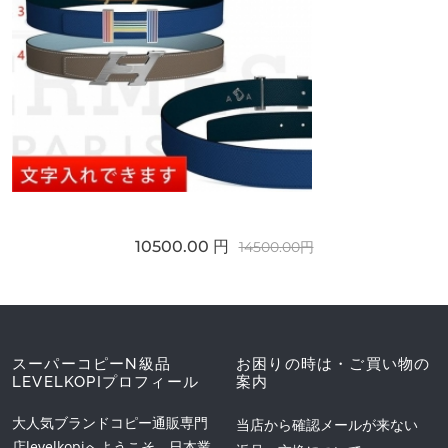
10500.00 円
14500.00円
スーパーコピーN級品
お困りの時は・ご買い物の
LEVELKOPIプロフィール
案内
大人気ブランドコピー通販専門
当店から確認メールが来ない
店levelkopiへようこそ。日本業