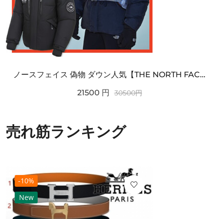
ノースフェイス 偽物 ダウン人気【THE NORTH FACE】M'S 7 SUMMIT HIM...
21500
円
30500
円
売れ筋ランキング
-10%
New