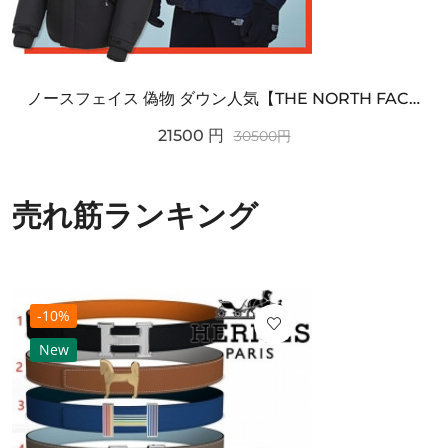
ノースフェイス 偽物 ダウン人気【THE NORTH FACE】M'S 7 SUMMIT HIM...
21500
円
30500
円
売れ筋ランキング
-10%
New