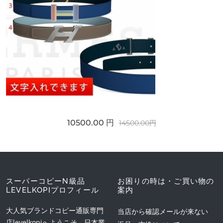
10500.00 円
14500.00円
スーパーコピーN級品
お困りの時は・ご買い物の
LEVELKOPIプロフィール
案内
大人気ブランドコピー通販専門
当店から確認メールが来ない
店levelkopiへようこそ。日本業