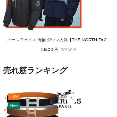
ノースフェイス 偽物 ダウン人気【THE NORTH FACE】M'S 7 SUMMIT HIM...
21500
円
30500
円
売れ筋ランキング
-10%
New