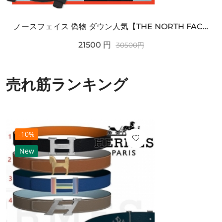
ノースフェイス 偽物 ダウン人気【THE NORTH FACE】M'S 7 SUMMIT HIM...
21500
円
30500
円
売れ筋ランキング
-10%
New