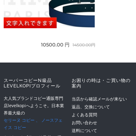
10500.00 円
14500.00円
スーパーコピーN級品
お困りの時は・ご買い物の
LEVELKOPIプロフィール
案内
大人気ブランドコピー通販専門
当店から確認メールが来ない
店levelkopiへようこそ。日本業
返品、交換について
界最大級の
よくある質問
セリーヌ コピー
、
ノースフェ
お問い合わせ
イス コピー
送料について