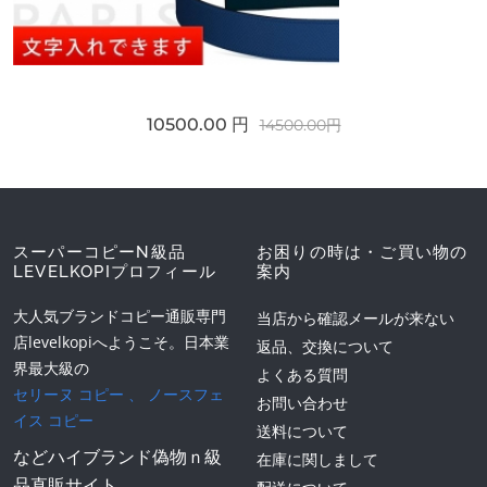
10500.00 円
14500.00円
スーパーコピーN級品
お困りの時は・ご買い物の
LEVELKOPIプロフィール
案内
大人気ブランドコピー通販専門
当店から確認メールが来ない
店levelkopiへようこそ。日本業
返品、交換について
界最大級の
よくある質問
セリーヌ コピー
、
ノースフェ
お問い合わせ
イス コピー
送料について
などハイブランド偽物ｎ級
在庫に関しまして
品直販サイト。