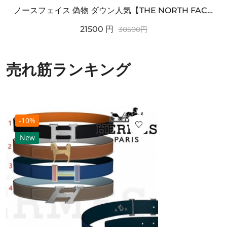
ノースフェイス 偽物 ダウン人気【THE NORTH FACE】M'S 7 SUMMIT HIM...
21500
円
30500
円
売れ筋ランキング
-10%
New