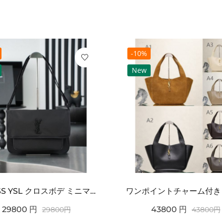
-10%
New
2026SS YSL クロスボデ ミニマルフラップショルダー SAINT LAURENT サンロ...
29800
円
43800
円
29800
円
43800
円