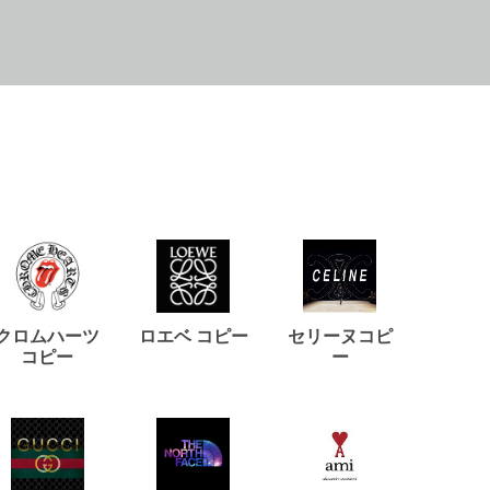
クロムハーツ
ロエベ コピー
セリーヌコピ
バルマ
コピー
ー