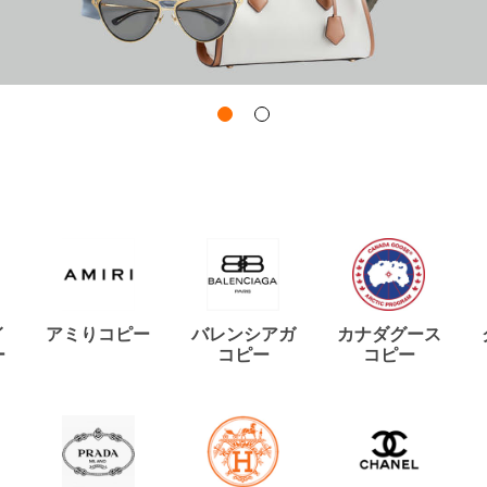
イ
アミりコピー
バレンシアガ
カナダグース
ー
コピー
コピー