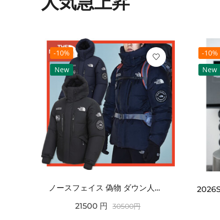
人気急上昇
-10%
-10%
New
New
ノースフェイス 偽物 ダウン人気【THE NORTH FACE】M'S 7 SUMMIT HIM...
2021SS新作 シュプリーム コピー Tシャツ パリ限定ボックスロゴTEE
21500
円
30500
円