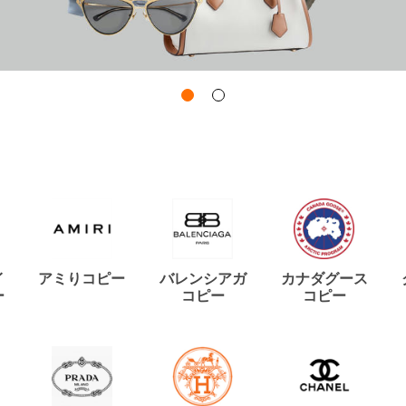
イ
アミりコピー
バレンシアガ
カナダグース
ー
コピー
コピー