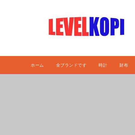
ホーム
全ブランドです
時計
財布