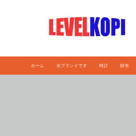
ホーム
全ブランドです
時計
財布