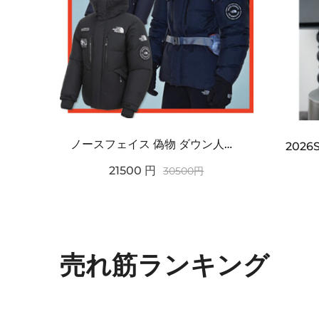
ノースフェイス 偽物 ダウン人気【THE NORTH FACE】M'S 7 SUMMIT HIM...
2021SS新作 シュプリーム コピー Tシャツ パリ限定ボックスロゴTEE
21500
円
30500
円
売れ筋ランキング