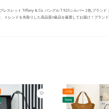
レット Tiffany & Co. バングル T 925シルバー 2色,ブラ
デザイン、トレンドを先取りした高品質n級品を厳選してお届け！ブラン
-10%
New