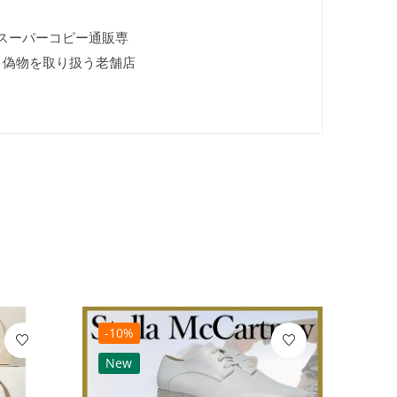
ンド スーパーコピー通販専
ド 偽物を取り扱う老舗店
-10%
-10
New
Ne