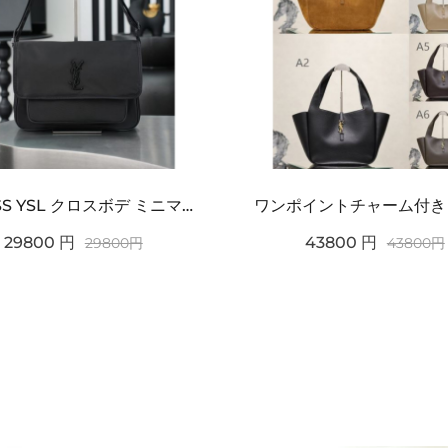
2026SS YSL クロスボデ ミニマルフラップショルダー SAINT LAURENT サンロ...
29800
円
43800
円
29800
円
43800
円