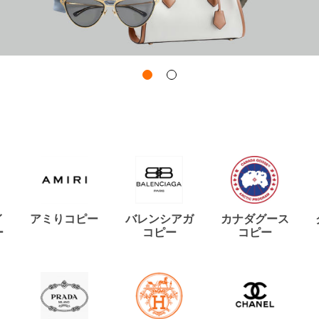
イ
アミりコピー
バレンシアガ
カナダグース
ー
コピー
コピー