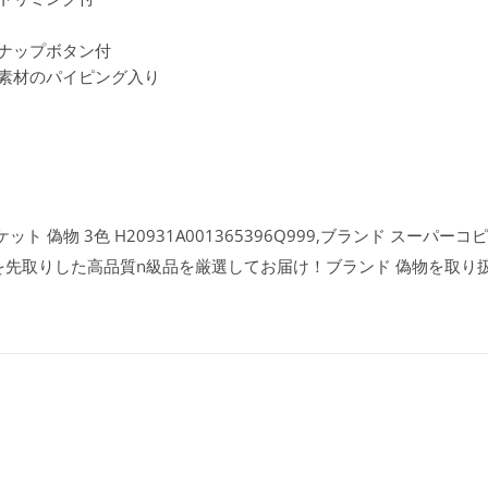
ナップボタン付
素材のパイピング入り
物 3色 H20931A001365396Q999​,ブランド スーパーコピー
を先取りした高品質n級品を厳選してお届け！ブランド 偽物を取り