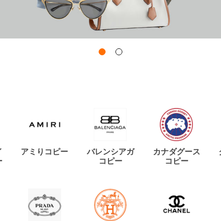
イ
アミりコピー
バレンシアガ
カナダグース
ー
コピー
コピー