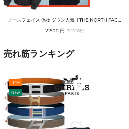
ノースフェイス 偽物 ダウン人気【THE NORTH FACE】M'S 7 SUMMIT HIM...
21500
円
30500
円
売れ筋ランキング
-10%
New