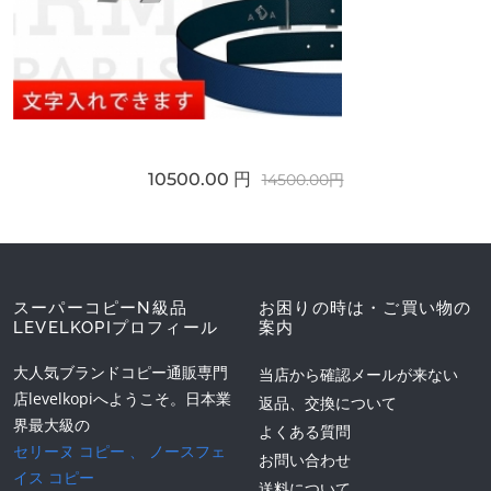
10500.00 円
14500.00円
スーパーコピーN級品
お困りの時は・ご買い物の
LEVELKOPIプロフィール
案内
大人気ブランドコピー通販専門
当店から確認メールが来ない
店levelkopiへようこそ。日本業
返品、交換について
界最大級の
よくある質問
セリーヌ コピー
、
ノースフェ
お問い合わせ
イス コピー
送料について