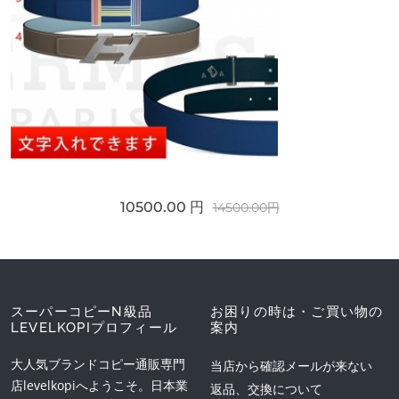
10500.00 円
14500.00円
スーパーコピーN級品
お困りの時は・ご買い物の
LEVELKOPIプロフィール
案内
大人気ブランドコピー通販専門
当店から確認メールが来ない
店levelkopiへようこそ。日本業
返品、交換について