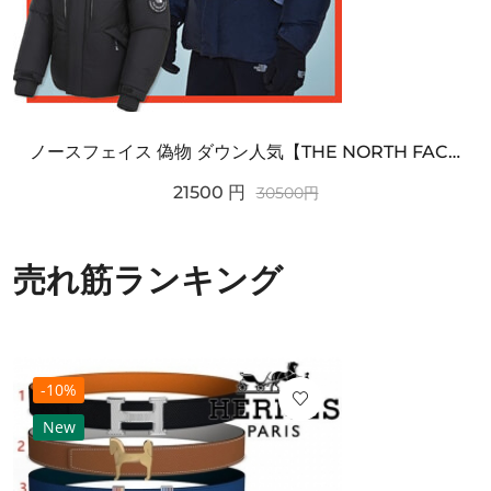
ノースフェイス 偽物 ダウン人気【THE NORTH FACE】M'S 7 SUMMIT HIM...
21500
円
30500
円
売れ筋ランキング
-10%
New