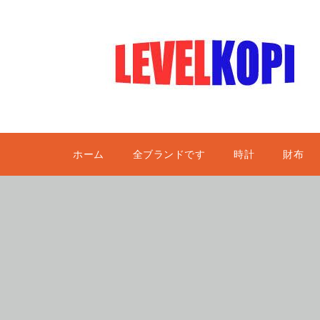
ホーム
全ブランドです
時計
財布