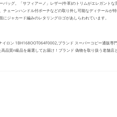
ーバッグ。「サフィアーノ」レザー(牛革)のトリムがエレガントな
、チェーンハンドル付ポーチなどの取り外し可能なディテールが特
面にジャカード編みのレタリングロゴがあしらわれています。
ン 1BH168OOT064F0002,ブランド スーパーコピー通販専門店
た高品質n級品を厳選してお届け！ブランド 偽物を取り扱う老舗店