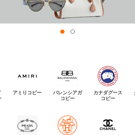
イ
アミりコピー
バレンシアガ
カナダグース
ー
コピー
コピー