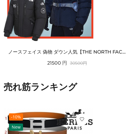
ノースフェイス 偽物 ダウン人気【THE NORTH FACE】M'S 7 SUMMIT HIM...
21500
円
30500
円
売れ筋ランキング
-10%
New