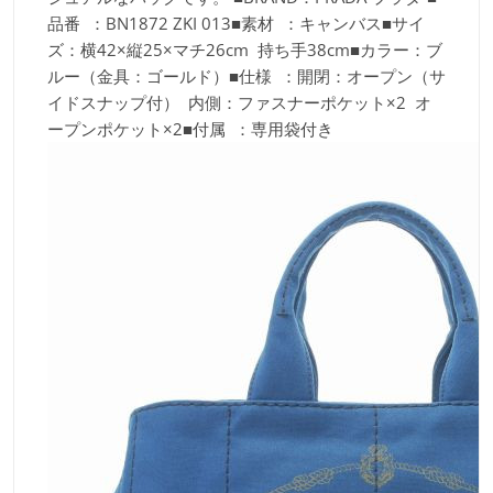
品番 ：BN1872 ZKI 013■素材 ：キャンバス■サイ
ズ：横42×縦25×マチ26cm 持ち手38cm■カラー：ブ
ルー（金具：ゴールド）■仕様 ：開閉：オープン（サ
イドスナップ付） 内側：ファスナーポケット×2 オ
ープンポケット×2■付属 ：専用袋付き