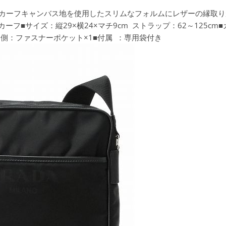
ン+カーフキャンバス地を使用したスリムなフォルムにレザーの縁取りがお
イロン+カーフ■サイズ：縦29×横24×マチ9cm ストラップ：62～12
内側：ファスナーポケット×1■付属 ：専用袋付き