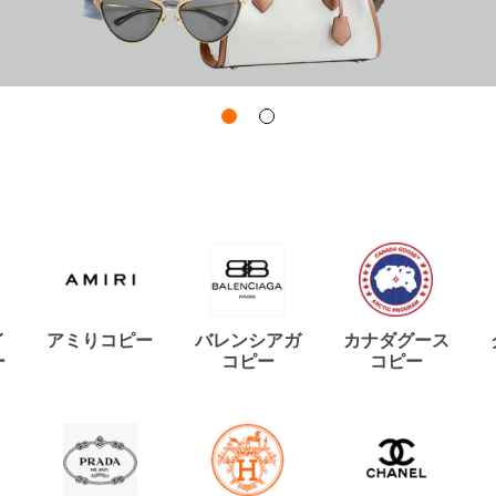
イ
アミりコピー
バレンシアガ
カナダグース
ー
コピー
コピー