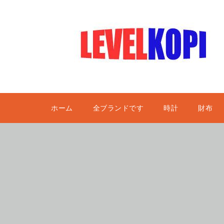
ホーム
全ブランドです
時計
財布