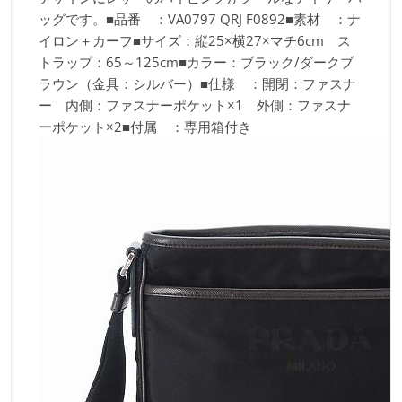
ッグです。■品番 ：VA0797 QRJ F0892■素材 ：ナ
イロン＋カーフ■サイズ：縦25×横27×マチ6cm ス
トラップ：65～125cm■カラー：ブラック/ダークブ
ラウン（金具：シルバー）■仕様 ：開閉：ファスナ
ー 内側：ファスナーポケット×1 外側：ファスナ
ーポケット×2■付属 ：専用箱付き