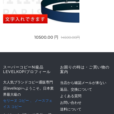
10500.00 円
14500.00円
スーパーコピーN級品
お困りの時は・ご買い物の
LEVELKOPIプロフィール
案内
大人気ブランドコピー通販専門
当店から確認メールが来ない
店levelkopiへようこそ。日本業
返品、交換について
界最大級の
よくある質問
セリーヌ コピー
、
ノースフェ
お問い合わせ
イス コピー
送料について